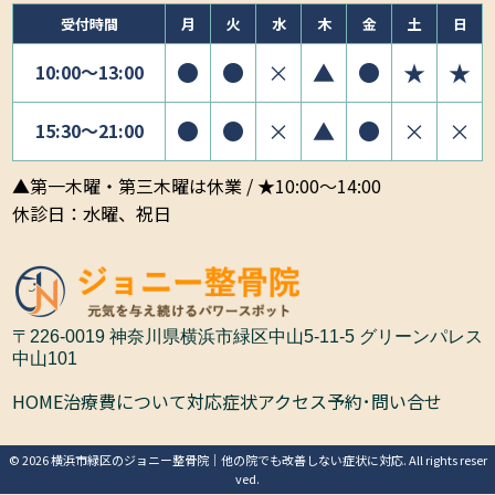
受付時間
月
火
水
木
金
土
日
●
●
×
▲
●
★
★
10:00〜13:00
●
●
×
▲
●
×
×
15:30〜21:00
▲第一木曜・第三木曜は休業 / ★10:00～14:00
休診日：水曜、祝日
〒226-0019 神奈川県横浜市緑区中山5-11-5 グリーンパレス
中山101
HOME
治療費について
対応症状
アクセス
予約･問い合せ
© 2026 横浜市緑区のジョニー整骨院｜他の院でも改善しない症状に対応. All rights reser
ved.