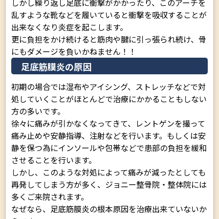
しかし繰り返し足底に衝撃がかかったり、このアーチを
乱すような靴などを履いていると衝撃を吸収することが
出来なくなり炎症を起こします。
更に負担をかけ続けると筋肉や腱に引っ張られ続け、骨
にもダメージを負いかねません！！
足底筋膜炎の原因
初期の場合では湿布やアイシング、ストレッチなどで対
処していくことがほとんどで治療にかかることもしない
方の多いです。
徐々に痛みが引かなくなってきて、レントゲンを撮って
痛み止めや安静指導、注射などを行います。もしくは安
静を保つ為にインソールや包帯などで患部の負担を緩和
させることを行います。
しかし、このような対処によって痛みが減ったとしても
再発してしまう方が多く、ジョニー整骨院・整体院には
多くご来院されます。
なぜなら、足底筋膜炎の根本原因を治療出来ていないか