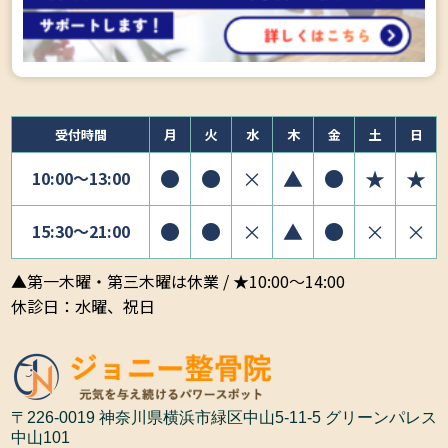
受付時間
月
火
水
木
金
土
日
●
●
×
▲
●
★
★
10:00〜13:00
●
●
×
▲
●
×
×
15:30〜21:00
▲第一木曜・第三木曜は休業 / ★10:00～14:00
休診日：水曜、祝日
〒226-0019 神奈川県横浜市緑区中山5-11-5 グリーンパレス
中山101