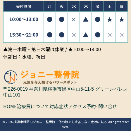
受付時間
月
火
水
木
金
土
日
●
●
×
▲
●
★
★
10:00〜13:00
●
●
×
▲
●
×
×
15:30〜21:00
▲第一木曜・第三木曜は休業 / ★10:00～14:00
休診日：水曜、祝日
〒226-0019 神奈川県横浜市緑区中山5-11-5 グリーンパレス
中山101
HOME
治療費について
対応症状
アクセス
予約･問い合せ
© 2026 横浜市緑区のジョニー整骨院｜他の院でも改善しない症状に対応. All rights reser
ved.