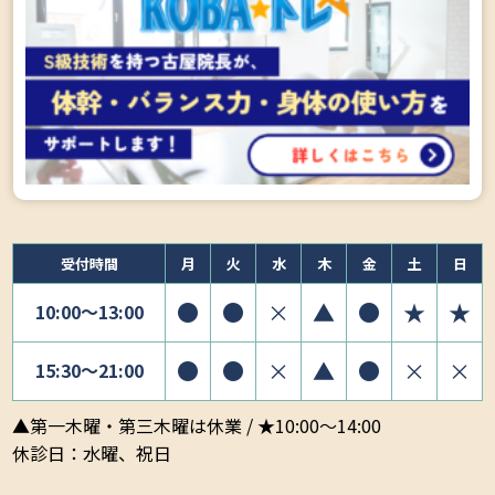
受付時間
月
火
水
木
金
土
日
●
●
×
▲
●
★
★
10:00〜13:00
●
●
×
▲
●
×
×
15:30〜21:00
▲第一木曜・第三木曜は休業 / ★10:00～14:00
休診日：水曜、祝日