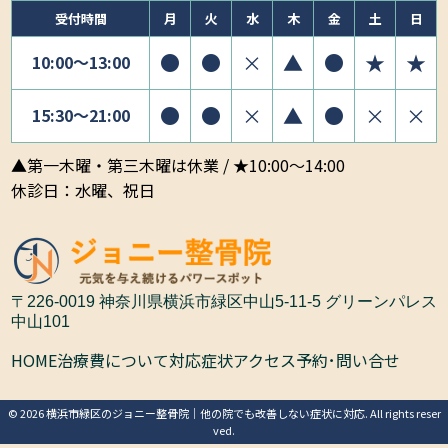
受付時間
月
火
水
木
金
土
日
●
●
×
▲
●
★
★
10:00〜13:00
●
●
×
▲
●
×
×
15:30〜21:00
▲第一木曜・第三木曜は休業 / ★10:00～14:00
休診日：水曜、祝日
〒226-0019 神奈川県横浜市緑区中山5-11-5 グリーンパレス
中山101
HOME
治療費について
対応症状
アクセス
予約･問い合せ
© 2026 横浜市緑区のジョニー整骨院｜他の院でも改善しない症状に対応. All rights reser
ved.