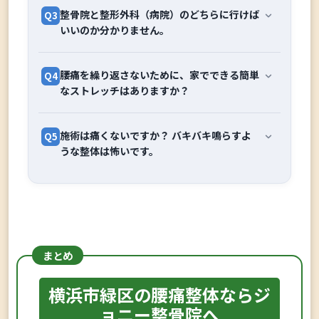
はい、動けるようでしたらできるだけ早くお
A2
なりますが、腰に負担をかけている根本的な
整骨院と整形外科（病院）のどちらに行けば
Q3
越しください。動くのが辛い場合は、まずは
いいのか分かりません。
原因（姿勢の崩れや骨盤の歪み）が残ったま
無理せず当院へお電話でご相談ください。
まだと、数日（早ければ数時間）で元の痛み
「痛みが引くまで安静にした方がいい」と言
「レントゲンや薬が必要な時」は整形外科
A3
に戻ってしまいます。
われることもありますが、初期段階で適切な
腰痛を繰り返さないために、家でできる簡単
Q4
へ、「骨や筋肉のバランスを整え、根本改善
当院では、痛みがある部分だけでなく、体全
なストレッチはありますか？
処置（アイシングや微弱電流、骨盤の微調整
したい時」は整骨院へお越しください。
体のバランスを検査して根本原因を見つけ出
など）を行うことで、痛みの期間を大幅に短
毎日の「腸腰筋」のストレッチが非常に効果
A4
します。
縮できます。
整形外科： レントゲンやMRIでの画像診断、
施術は痛くないですか？ バキバキ鳴らすよ
Q5
的です。
無理に歩くと悪化することもありますので、
うな整体は怖いです。
痛み止めの処方、注射など（骨折や神経の強
腰痛の方の多くは、実は腰ではなく「お尻」
まずは安全な移動方法や応急処置をご案内し
い圧迫が疑われる場合におすすめです）。
や「腰から股関節についている筋肉」がガチ
ご安心ください。当院では、バキバキと音を
A5
ます。
ガチに硬くなっています。ここが硬くなると
鳴らすような痛みの伴う施術は行いません。
整骨院（当院）： 手技による筋肉の調整、骨
骨盤が後ろに引っ張られ、結果として腰に大
「整体＝痛い、怖い」というイメージをお持
盤矯正、お薬に頼らない身体作り。
きな負担がかかります。
ちの方も多いですが、当院の施術は筋肉や関
詳しくは当院のYouTubeをご覧ください。た
まとめ
節に優しい圧をかけるソフトな矯正が中心で
「病院で『異常なし』と言われたけれど、ま
だし、痛みが強い時は無理に行わず、一度当
す。お一人お一人の状態や好みに合わせて強
だ腰が痛い」という方は、ぜひ当院にご相談
院で状態を診させてください。
横浜市緑区の腰痛整体ならジ
さを調整しますので、揉み返しが不安な方
ください。筋肉や関節の機能的な問題に対し
ョニー整骨院へ
や、ご年配の方、女性の方でも安心して受け