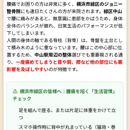
腰痛でお困りの方は非常に多く、
横浜市緑区のジョニー
整骨院
にも連日たくさんの方が来院されます。
緑区中山
で腰に痛みがあると、無意識に患部をかばうため、身体
全体のバランスが崩れ、日常生活のパフォーマンスが低
下してしまいます。
人間の身体の軸である脊柱（背骨）は、骨盤を土台とし
て積み木のように重なっています。腰はこの中心部に位
置するため、
中山駅周辺の整体
選びでも重要視される通
り、
一度痛めてしまうと首や肩、膝など他の部位にも悪
影響を及ぼしやすい
のが特徴です。
⚠️
横浜市緑区の皆様へ｜腰痛を招く「生活習慣」
チェック
足を組んで座る、または片足に体重をかけて立
つ
スマホ操作時に背中が丸まっている（猫背・巻