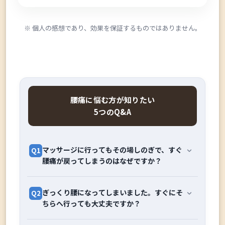
※ 個人の感想であり、効果を保証するものではありません。
腰痛に悩む方が知りたい
5つのQ&A
マッサージに行ってもその場しのぎで、すぐ
Q1
腰痛が戻ってしまうのはなぜですか？
原因である「骨格の歪み」や「インナーマッ
A1
ぎっくり腰になってしまいました。すぐにそ
Q2
スルの低下」にアプローチできていない可能
ちらへ行っても大丈夫ですか？
性が高いです。
筋肉をほぐすと一時的に血流が良くなり楽に